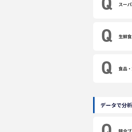
スーパ
生鮮食
食品・
データで分
競合ブ