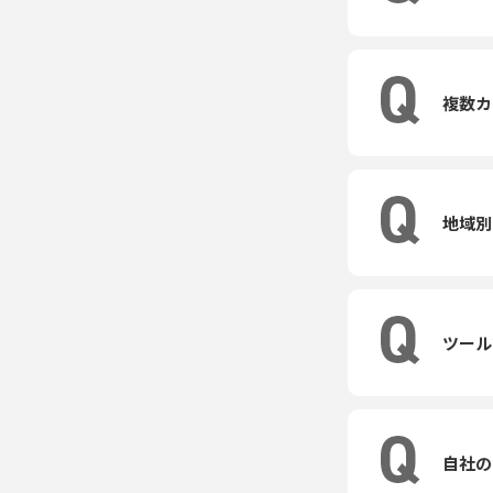
複数カ
地域別
ツール
自社の