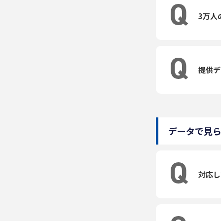
3万人
提供デ
データで見
対応し