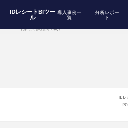
IDレシートBIツー
導入事例一
分析レポー
ル
覧
ト
TOP
›
よくある質問（FAQ）
ID
P