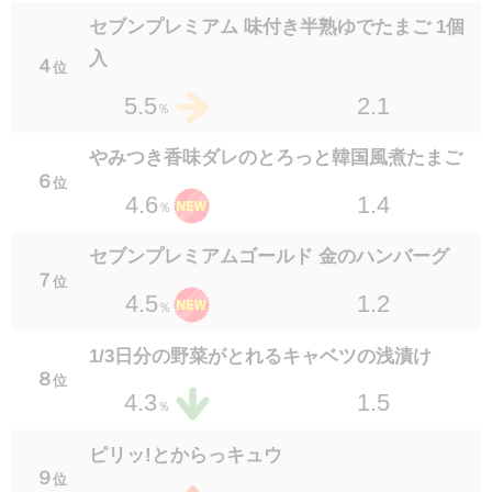
1.1
2.5
％
セブンプレミアム 味付き半熟ゆでたまご 1個
セブンプレミアム 砂肝の炭火焼 70g
入
４
位
１８
位
1.5
2.5
2.1
5.5
％
％
7P さばの味噌煮
やみつき香味ダレのとろっと韓国風煮たまご
２０
位
６
位
1.2
2.3
1.4
4.6
％
％
セブンプレミアム 焼からふとししゃも
セブンプレミアムゴールド 金のハンバーグ
２０
位
７
位
1.4
2.3
1.2
4.5
％
％
豚肉ときくらげのふんわり中華玉子炒め
1/3日分の野菜がとれるキャベツの浅漬け
２２
位
８
位
1.2
2.2
1.5
4.3
％
％
ゴーヤーチャンプルー
ピリッ!とからっキュウ
２３
位
９
位