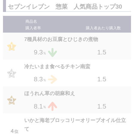
セブンイレブン 惣菜 人気商品トップ30
国産小麦使用ジューシー焼き餃子5個入り
長芋醤油仕立てわさび付
２９
１３
位
位
商品名
1.5
2.2
1.4
2.9
％
％
購入者率
購入者あたり
購入数
茄子の揚げ浸し
セブンプレミアム 砂肝の炭火焼 70g
7種具材のお豆腐とひじきの煮物
３０
１５
位
位
1.3
2.1
1.5
2.8
1.5
9.3
％
％
％
7P 銀鮭の塩焼
冷たいまま食べるチキン南蛮
１６
位
1.2
2.7
1.5
8.3
％
％
オレンジチキン
ほうれん草の胡麻和え
１７
位
1.4
2.6
1.5
8.1
％
％
香ばしバター醤油コーン
いかと海老ブロッコリーオリーブオイル仕立
１７
位
て
1.3
2.6
４
位
％