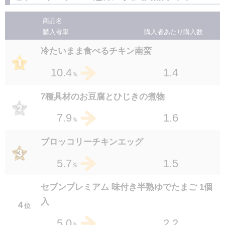
商品名
購入者率
購入者あたり
購入数
冷たいまま食べるチキン南蛮
1.4
10.4
％
7種具材のお豆腐とひじきの煮物
1.6
7.9
％
ブロッコリーチキンエッグ
1.5
5.7
％
セブンプレミアム 味付き半熟ゆでたまご 1個
入
４
位
2.2
5.0
％