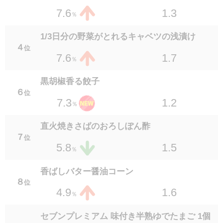
1.3
7.6
％
野菜と食べる砂肝ポン酢
１９
位
1/3日分の野菜がとれるキャベツの浅漬け
2.2
2.5
％
４
位
1.7
7.6
％
ポン酢で食べる砂ずりと玉ねぎ
１９
位
黒胡椒香る餃子
1.5
2.5
％
６
位
1.2
7.3
％
セブンプレミアム 鉄板焼きハンバーグ和風お
ろしソース140g
直火焼きさばのおろしぽん酢
２１
位
７
位
1.2
2.4
1.5
5.8
％
％
国産小麦使用ジューシー焼き餃子5個入り
香ばしバター醤油コーン
２１
位
８
位
1.2
2.4
1.6
4.9
％
％
セブンプレミアム 味付き半熟ゆでたまご 2個
セブンプレミアム 味付き半熟ゆでたまご 1個