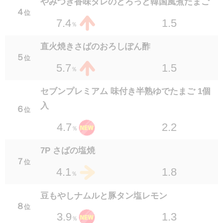
やみつき香味ダレのとろっと韓国風煮たまご
1.1
2.9
％
４
位
1.5
7.4
％
野菜と食べる砂肝ポン酢
１８
位
直火焼きさばのおろしぽん酢
1.3
2.9
％
５
位
1.5
5.7
％
7P さばの味噌煮
１８
位
セブンプレミアム 味付き半熟ゆでたまご 1個
1.4
2.9
％
入
６
位
セブンプレミアム 味付き半熟ゆでたまご 2個
2.2
4.7
％
入
２１
位
7P さばの塩焼
2.3
2.8
％
７
位
1.8
4.1
％
セブンプレミアム 炭火焼鳥4種盛り 70g
２２
位
豆もやしナムルと豚タン塩レモン
1.3
2.7
％
８
位
1.3
3.9
％