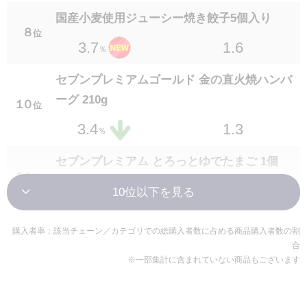
セブンプレミアム 砂肝の炭火焼 70g
国産小麦使用ジューシー焼き餃子5個入り
２３
位
８
位
1.3
2.1
1.6
3.7
％
％
セブンプレミアムゴールド 金の豚角煮 150g
セブンプレミアムゴールド 金の直火焼ハンバ
２３
位
ーグ 210g
1.2
2.1
１０
位
％
1.3
3.4
％
7P さばの味噌煮
２５
位
セブンプレミアム とろっとゆでたまご 1個
1.2
2.0
％
１１
位
1.4
3.2
％
セブンプレミアム クワトロチーズのチーズハ
ンバーグ 100g
冷たいまま食べるタレザンギ
２５
位
購入者率：該当チェーン／カテゴリでの総購入者数に占める商品購入者数の割
１２
位
合
1.2
2.0
1.1
3.1
％
％
※一部集計に含まれていない商品もございます
セブンプレミアム 鉄板焼ハンバーグ 170g
ごま油香るシャキシャキナムル
２７
位
１３
位