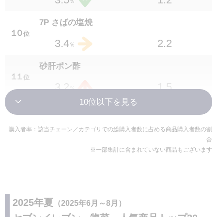
％
7P さばの塩焼
１０
位
2.2
3.4
％
砂肝ポン酢
１１
位
1.5
3.2
％
セブンプレミアム 味付き半熟ゆでたまご 2個
入
１１
位
購入者率：該当チェーン／カテゴリでの総購入者数に占める商品購入者数の割
合
2.5
3.2
％
※一部集計に含まれていない商品もございます
たんぱく質が摂れる温玉キムチ納豆
１１
位
1.7
3.2
％
2025年夏
（2025年6月～8月）
セブンプレミアムゴールド 骨付き肉3本入 金