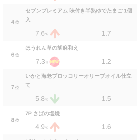
枝豆沖縄の塩シママース使用
セブンプレミアム 味付き半熟ゆでたまご 1個
１９
位
入
2.0
2.9
４
位
％
1.7
7.6
％
長芋醤油仕立てわさび付
２０
位
ほうれん草の胡麻和え
1.5
2.7
％
６
位
1.2
7.3
％
さつまいもボール
２０
位
いかと海老ブロッコリーオリーブオイル仕立
1.1
2.7
％
て
７
位
鶏皮ポン酢
1.5
5.8
％
２２
位
1.2
2.6
％
7P さばの塩焼
８
位
セブンプレミアムゴールド 金の豚角煮 150g
1.6
4.9
％
２２
位
1.2
2.6
％