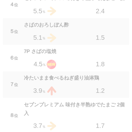
１８
位
４
位
1.5
2.4
2.4
5.5
％
％
セブンプレミアム 和風おろしハンバーグ 145
さばのおろしぽん酢
５
g
位
１８
位
1.5
5.1
％
1.5
2.4
％
7P さばの塩焼
６
枝豆沖縄の塩シママース使用
位
1.8
4.5
１８
％
位
1.4
2.4
％
冷たいまま食べるねぎ盛り油淋鶏
７
セブンイレブン 旨辛きゃべっキュウ
位
1.2
3.9
２１
％
位
1.4
2.3
％
セブンプレミアム 味付き半熟ゆでたまご 2個
7P ほっけの塩焼き （エナック）
入
８
位
２１
位
1.4
2.3
1.7
3.7
％
％