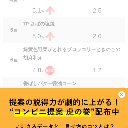
1.3
2.6
４
位
％
2.5
5.1
％
セブンプレミアム 味付き半熟ゆでたまご 2個
入
7P さばの塩焼
１９
位
５
位
2.2
2.5
2.0
5.0
％
％
セブンプレミアム 焼からふとししゃも
緑黄色野菜がとれるブロッコリーときのこの
１９
位
胡麻和え
1.5
2.5
６
位
％
1.2
4.8
％
野菜と食べる砂肝ポン酢
２１
位
香ばしバター醤油コーン
1.2
2.4
％
７
位
1.2
4.0
％
セブンプレミアム クワトロチーズのチーズハ
ンバーグ 100g
やみつき香味ダレのとろっと韓国風煮たまご
２１
位
８
位
1.2
2.4
1.5
3.9
％
％