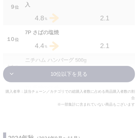
入
入
２３
位
９
位
1.5
2.3
2.1
4.8
％
％
7P さばの味噌煮
7P さばの塩焼
２３
位
１０
位
1.6
2.3
2.1
4.4
％
％
ホタルイカときゅうりのからし酢味噌和え
ニチハム ハンバーグ 500g
２３
位
１１
位
1.1
2.3
1.2
3.4
％
％
枝豆沖縄の塩シママース使用
7P 銀鮭の塩焼
購入者率：該当チェーン／カテゴリでの総購入者数に占める商品購入者数の割
２６
位
１２
位
合
1.3
2.2
1.6
3.1
％
％
※一部集計に含まれていない商品もございます
7P ほっけの塩焼
ハニたまハニーマスタードソースと半熟卵
２７
位
１３
位
1.6
2.1
1.2
2.9
％
％
2024年秋