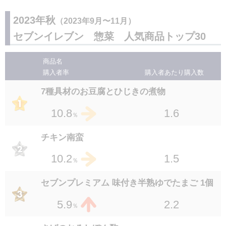
1.4
1.9
1.3
3.0
％
％
2023年秋
（2023年9月〜11月）
おつまみピリ辛ごま白菜
7P 銀鮭の塩焼
セブンイレブン 惣菜 人気商品トップ30
２７
位
１４
位
1.4
1.9
2.0
2.9
％
％
商品名
たんぱく質が摂れる鶏のトマト煮
購入者率
購入者あたり
購入数
セブンプレミアム とろっと卵黄の半熟煮たま
２９
位
ご 2個入
7種具材のお豆腐とひじきの煮物
1.4
1.8
１４
位
％
1.5
2.9
1.6
10.8
％
％
ゴーヤーチャンプルー
２９
位
セブンプレミアムゴールド 金の豚角煮 150g
チキン南蛮
1.2
1.8
％
１４
位
1.1
2.9
1.5
10.2
％
％
ガーリックトマト仕立てポテト&ソーセージ
セブンプレミアム 味付き半熟ゆでたまご 1個
１７
位
1.1
2.7
2.2
5.9
％
％
やみつき香味ダレのとろっと韓国風煮たまご