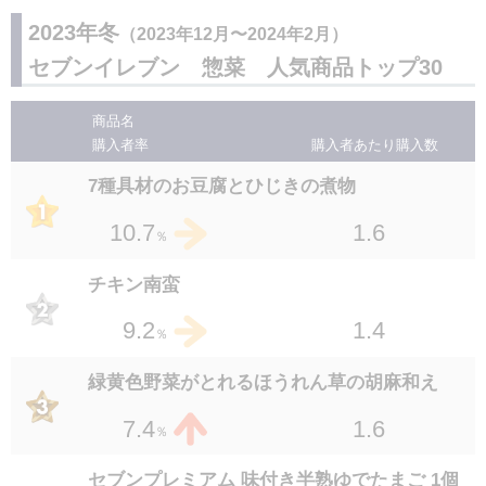
1.2
3.0
％
1.6
2.3
2023年冬
％
（2023年12月〜2024年2月）
セブンプレミアム タン塩焼き 70g
セブンイレブン 惣菜 人気商品トップ30
１４
冷製仕立ての揚げささみのレモンソース和え
位
1.4
2.9
２７
％
位
1.4
2.3
商品名
％
購入者率
購入者あたり
購入数
セブンプレミアムゴールド アンガス牛使用
セブンプレミアム クワトロチーズのチーズハ
金のハンバーグ 190g
7種具材のお豆腐とひじきの煮物
１４
位
ンバーグ 100g
２９
位
1.4
2.9
1.6
10.7
％
％
1.3
2.2
％
振って食べる砂肝ポン酢
チキン南蛮
１４
セブンプレミアム 鉄板焼ハンバーグ 170g
位
1.3
2.9
1.4
9.2
３０
％
位
％
1.4
2.0
％
7P 銀鮭の塩焼
緑黄色野菜がとれるほうれん草の胡麻和え
１７
位
1.7
2.8
1.6
7.4
％
％
豚肉ときくらげの中華玉子炒め
セブンプレミアム 味付き半熟ゆでたまご 1個