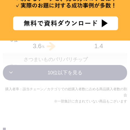
長芋醤油仕立てわさび付
セブンプレミアム 砂肝の炭火焼 70g
２３
位
９
位
1.5
2.3
1.5
3.6
％
％
6種野菜のピクルス
ピリッ!とからっキュウ
２３
位
９
位
1.6
2.3
1.4
3.6
％
％
かねふく明太もちチーズのクリームポテト
さつまいものパリパリチップ
２３
位
９
位
1.1
2.3
1.1
3.6
％
％
セブンプレミアム 炭火焼鳥4種盛り 70g
ニチハム ハンバーグ 500g
購入者率：該当チェーン／カテゴリでの総購入者数に占める商品購入者数の割
２６
位
１２
位
合
1.3
2.2
1.3
3.5
％
％
※一部集計に含まれていない商品もございます
いかときゅうりの旨辛ダレ
セブンプレミアム とろっと卵黄の半熟煮たま
２７
位
ご 2個入
1.6
2.1
１２
位
％