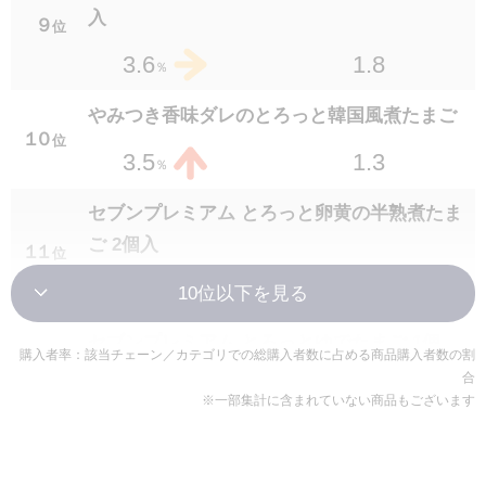
入
９
位
セブンプレミアムゴールド 金の豚角煮 150g
1.8
3.6
２３
％
位
1.2
2.5
％
やみつき香味ダレのとろっと韓国風煮たまご
１０
振って食べる砂肝ポン酢
位
1.3
3.5
２３
％
位
1.5
2.5
％
セブンプレミアム とろっと卵黄の半熟煮たま
枝豆沖縄の塩シママース使用
ご 2個入
１１
位
２５
位
1.6
2.4
1.4
3.4
％
％
7P さばの味噌煮
セブンプレミアム とろっとゆでたまご 1個
購入者率：該当チェーン／カテゴリでの総購入者数に占める商品購入者数の割
２５
位
１２
位
合
1.3
2.4
1.5
3.2
％
％
※一部集計に含まれていない商品もございます
セブンプレミアム 和風おろしハンバーグ 145
鶏肉と豆もやしのねぎ生姜塩ダレ
１３
g
位
２７
位