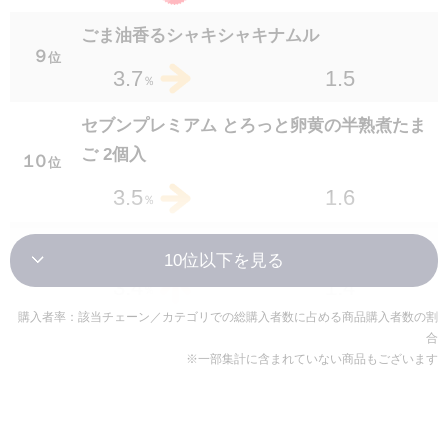
ごま油香るシャキシャキナムル
２３
位
ごま油香るシャキシャキナムル
1.2
2.6
％
９
位
1.5
3.7
％
セブンプレミアム タン塩焼き 70g
２３
位
セブンプレミアム とろっと卵黄の半熟煮たま
1.3
2.6
％
ご 2個入
１０
位
豚肉ときくらげの中華玉子炒め
1.6
3.5
％
２３
位
1.2
2.6
％
ゴーヤーチャンプルー
１１
位
セブンプレミアム とろっとゆでたまご 1個
1.4
3.4
％
２６
位
1.6
2.5
購入者率：該当チェーン／カテゴリでの総購入者数に占める商品購入者数の割
％
ピリッ!とからっキュウ
合
１１
位
※一部集計に含まれていない商品もございます
いかときゅうりの旨辛ダレ
1.3
3.4
％
２６
位
1.3
2.5
％
チャプチェ韓国風春雨炒め
１３
位