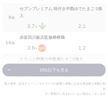
おつまみピリ辛ごま白菜
２３
位
セブンプレミアム 味付き半熟ゆでたまご 2個
1.4
2.2
％
入
９
位
セブンプレミアム 砂肝の炭火焼 70g
2.1
3.7
％
２３
位
1.4
2.2
％
赤坂四川飯店監修棒棒鶏
１０
位
ピリ辛水餃子3個入り
1.2
3.6
％
２５
位
1.6
2.1
％
とろっと卵黄の半熟煮たまご2個入
１１
位
枝豆沖縄の塩シママース使用
1.6
3.5
％
２６
位
1.5
2.0
％
国産小麦使用ジューシー焼餃子5個入り
購入者率：該当チェーン／カテゴリでの総購入者数に占める商品購入者数の割
１２
位
ねぎ盛りピリ辛砂ずりポン酢
合
1.4
3.4
％
２６
位
※一部集計に含まれていない商品もございます
1.6
2.0
％
セブンプレミアム とろっとゆでたまご 1個
１３