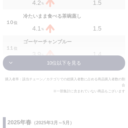
1.5
2.1
1.5
4.2
％
％
焼き餃子
冷たいまま食べる茶碗蒸し
２３
位
１０
位
1.4
2.1
1.5
4.1
％
％
冷たいまま食べる茶碗蒸し
ゴーヤーチャンプルー
２３
位
１１
位
1.3
2.1
1.4
3.9
％
％
7P 銀鮭の塩焼
7P さばの塩焼
２６
位
１２
位
2.4
2.0
2.1
3.7
購入者率：該当チェーン／カテゴリでの総購入者数に占める商品購入者数の割
％
％
合
※一部集計に含まれていない商品もございます
ピーマンの肉詰め
セブンプレミアム 味付き半熟ゆでたまご 2個
２６
位
入
1.4
2.0
１３
位
％
2.1
3.6
％
長芋醤油仕立てわさび付
2025年春
（2025年3月～5月）
２８
位
冷たいまま食べる水餃子