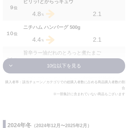
ピリッ!とからっキュウ
９
位
セブンプレミアム 砂肝の炭火焼 70g
2.1
4.8
％
２４
位
1.6
2.5
％
ニチハム ハンバーグ 500g
１０
位
ピーマンの肉詰め
2.1
4.4
％
２４
位
1.5
2.5
％
旨辛ラー油だれのとろっと煮たまご
１１
位
ポン酢で食べる砂ずりと玉ねぎ
1.2
3.4
％
２４
位
1.4
2.5
％
セブンプレミアム とろっと卵黄の半熟煮たま
購入者率：該当チェーン／カテゴリでの総購入者数に占める商品購入者数の割
セブンプレミアム タン塩焼き
ご 2個入
合
１２
位
２７
位
※一部集計に含まれていない商品もございます
1.3
2.4
1.6
3.1
％
％
7P 銀鮭の塩焼
セブンプレミアム とろっとゆでたまご 1個
２７
１３
位
位
2.2
2.4
1.2
2.9
2024年冬
（2024年12月〜2025年2月）
％
％