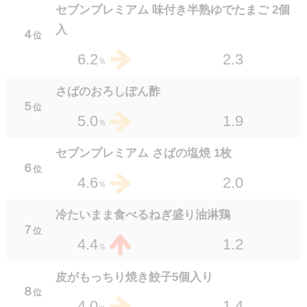
１６
位
セブンプレミアム 味付き半熟ゆでたまご 2個
1.6
2.7
％
入
４
位
セブンプレミアム 焼からふとししゃも 1食
2.3
6.2
％
１９
位
1.7
2.4
％
さばのおろしぽん酢
５
位
豚肉ときくらげの中華玉子炒め
1.9
5.0
％
１９
位
1.6
2.4
％
セブンプレミアム さばの塩焼 1枚
６
位
クアトロチーズのチーズハンバーグ
2.0
4.6
％
２１
位
1.2
2.3
％
冷たいまま食べるねぎ盛り油淋鶏
７
位
セブンプレミアム さばの味噌煮 1切
1.2
4.4
％
２２
位
1.3
2.1
％
皮がもっちり焼き餃子5個入り
８
位
野菜と食べる砂ずりポン酢
1.4
4.0