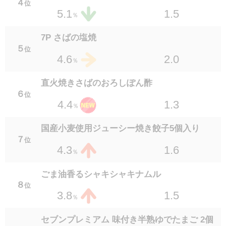
４
豚肉ときくらげの中華玉子炒め
位
1.5
5.1
１８
％
位
1.4
2.8
％
7P さばの塩焼
５
緑黄色野菜がとれるブロッコリーといんげん
位
2.0
4.6
％
のごま和え
１８
位
直火焼きさばのおろしぽん酢
1.4
2.8
％
６
位
1.3
4.4
％
セブンプレミアム タン塩焼き 70g
１８
位
国産小麦使用ジューシー焼き餃子5個入り
1.3
2.8
％
７
位
1.6
4.3
％
旨辛3種キムチ
１８
位
ごま油香るシャキシャキナムル
1.4
2.8
％
８
位
1.5
3.8
％
茄子の揚げ浸し
２２
位
セブンプレミアム 味付き半熟ゆでたまご 2個
1.3
2.7
％