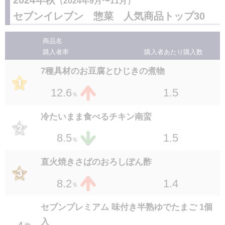
（2024年9月〜11月）
ゴーヤーチャンプルー
セブンプレミアム とろっと卵黄の半熟煮たま
セブンイレブン 惣菜 人気商品トップ30
２８
位
ご 2個入
1.5
2.0
１３
位
％
商品名
1.4
2.9
％
セブンプレミアム 焼からふとししゃも
購入者率
購入者あたり
購入数
２８
位
セブンプレミアム 砂肝の炭火焼 70g
7種具材のお豆腐とひじきの煮物
1.3
2.0
％
１５
位
1.5
2.8
1.5
12.6
％
％
セブンプレミアム 炭火焼鳥4種盛り 70g
２８
位
ウフマヨ半熟卵と特製マヨネーズソース
冷たいまま食べるチキン南蛮
1.0
2.0
％
１６
位
1.2
2.7
1.5
8.5
％
％
セブンプレミアム とろっとゆでたまご 1個
直火焼きさばのおろしぽん酢
１７
位
1.4
2.6
1.4
8.2
％
％
セブンプレミアム タン塩焼き 70g
セブンプレミアム 味付き半熟ゆでたまご 1個
１７
位
入