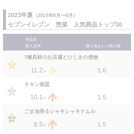
位
赤坂四川飯店監修棒棒鶏
1.7
3.2
％
２６
位
1.1
2.0
2023年夏
（2023年6月〜8月）
％
やみつき香味ダレのとろっと韓国風煮たまご
セブンイレブン 惣菜 人気商品トップ30
１４
位
セブンプレミアム おつまみカニカマ 100g
1.2
3.1
％
２９
位
商品名
1.5
1.9
％
購入者率
購入者あたり
購入数
冷製仕立て揚げささみのレモンソース和え
１５
位
野菜と食べる砂ずりポン酢
7種具材のお豆腐とひじきの煮物
1.2
2.8
％
３０
位
1.3
1.8
1.6
11.2
％
％
枝豆沖縄の塩シママース使用
１６
位
チキン南蛮
1.4
2.7
％
1.5
10.1
％
セブンプレミアムゴールド 金の豚角煮 150g
１６
位
ごま油香るシャキシャキナムル
1.3
2.7
％
1.5
6.5
％
ねぎ盛りピリ辛砂ずりポン酢