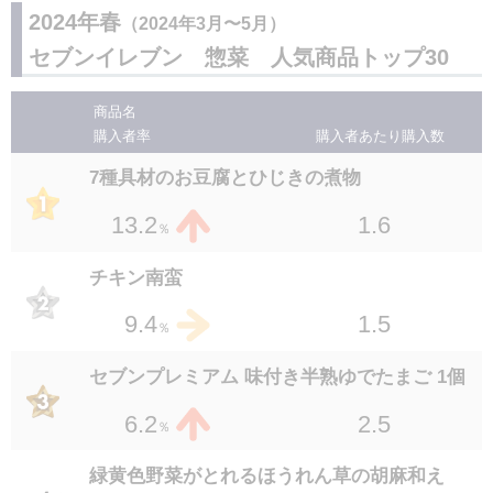
7P ほっけの塩焼
1.1
3.3
2024年春
（2024年3月〜5月）
％
２６
位
1.5
2.5
セブンイレブン 惣菜 人気商品トップ30
％
セブンプレミアム 味付き半熟ゆでたまご 2個
セブンプレミアム 和風おろしハンバーグ 145
入
商品名
１３
位
g
購入者率
購入者あたり
購入数
２６
位
1.9
3.3
％
7種具材のお豆腐とひじきの煮物
1.4
2.5
％
国産小麦使用ジューシー焼き餃子5個入り
1.6
13.2
１５
％
位
スパイシーチリトマトポテト&ソーセージ
1.2
3.1
％
３０
位
チキン南蛮
1.2
2.3
％
7P 銀鮭の塩焼
1.5
9.4
１６
％
位
1.6
2.9
％
セブンプレミアム 味付き半熟ゆでたまご 1個
セブンプレミアム とろっとゆでたまご 1個
2.5
6.2
１６
％
位
1.6
2.9
％
緑黄色野菜がとれるほうれん草の胡麻和え