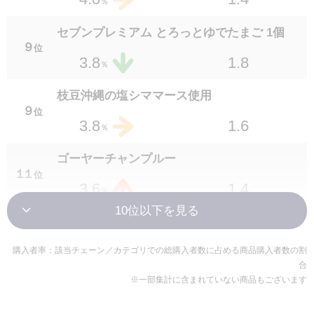
％
２２
位
1.3
2.1
％
セブンプレミアム とろっとゆでたまご 1個
９
位
3種きのこと緑黄色野菜のごま和え
1.8
3.8
％
２２
位
1.2
2.1
％
枝豆沖縄の塩シママース使用
９
位
秋の味覚鶏ときのこのトマト煮
1.6
3.8
％
２５
位
1.3
2.0
％
ゴーヤーチャンプルー
１１
位
ピリ辛水餃子3個入り
1.4
3.6
％
２５
位
1.1
2.0
％
セブンプレミアムゴールド 金の直火焼ハンバ
イシイのミートボール132g
ーグ 210g
１１
位
購入者率：該当チェーン／カテゴリでの総購入者数に占める商品購入者数の割
２５
位
合
1.2
2.0
1.2
3.6
％
％
※一部集計に含まれていない商品もございます
セブンプレミアム 肉汁あふれる直火焼和風ハ
セブンプレミアム 味付き半熟ゆでたまご 1個