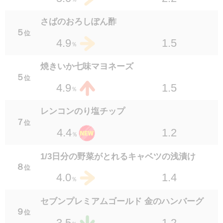
さばのおろしぽん酢
５
位
1.5
4.9
％
焼きいか七味マヨネーズ
５
位
1.5
4.9
％
レンコンのり塩チップ
７
位
1.2
4.4
％
1/3日分の野菜がとれるキャベツの浅漬け
８
位
1.4
4.0
％
セブンプレミアムゴールド 金のハンバーグ
９
位
1.2
3.5