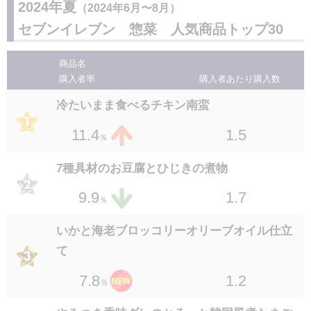
1.5
3.5
2024年夏
（2024年6月〜8月）
％
7P さばの味噌煮
セブンイレブン 惣菜 人気商品トップ30
２８
位
レンコンのり塩パリパリチップ
1.5
2.0
％
１４
位
商品名
1.3
3.3
％
7P ほっけの塩焼
購入者率
購入者あたり
購入数
２８
位
6種野菜のピクルス
冷たいまま食べるチキン南蛮
1.3
2.0
％
１４
位
2.0
3.3
1.5
11.4
％
％
タルたまタルタルソースで食べる半熟卵
２８
位
ウフマヨ半熟卵と特製マヨネーズソース
7種具材のお豆腐とひじきの煮物
1.0
2.0
％
１６
位
1.1
3.2
1.7
9.9
％
％
7P 銀鮭の塩焼
いかと海老ブロッコリーオリーブオイル仕立
１６
位
て
1.6
3.2
％
1.2
7.8
％
セブンプレミアムゴールド 金の豚角煮 150g
１８
位