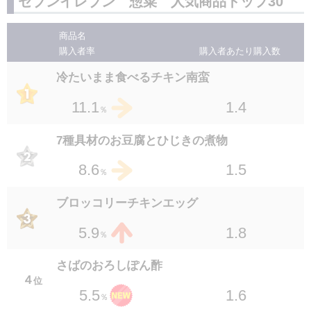
セブンイレブン 惣菜 人気商品トップ30
のバターチキンカレー
１４
位
商品名
1.2
2.8
％
購入者率
購入者あたり
購入数
セブンプレミアム とろっとゆでたまご 1個
冷たいまま食べるチキン南蛮
１４
位
1.5
2.8
1.4
11.1
％
％
セブンプレミアム とろっと卵黄の半熟煮たま
7種具材のお豆腐とひじきの煮物
ご 2個入
１６
位
1.5
8.6
％
1.5
2.7
％
ブロッコリーチキンエッグ
ポン酢で食べる砂ずりと玉ねぎ
1.8
5.9
１６
％
位
1.4
2.7
％
さばのおろしぽん酢
４
香味ニラだれのとろっと醤油煮たまご
位
1.6
5.5
１８
％
位