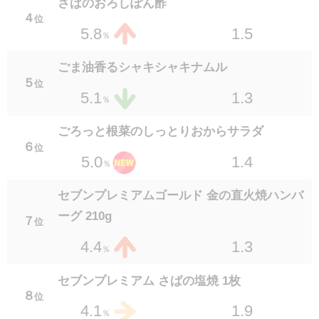
さばのおろしぽん酢
１８
位
４
位
1.3
2.6
1.5
5.8
％
％
7P さばの味噌煮
ごま油香るシャキシャキナムル
１９
位
５
位
1.4
2.5
1.3
5.1
％
％
7P ほっけの塩焼き （エナック）
ごろっと根菜のしっとりおからサラダ
１９
位
６
位
1.4
2.5
1.4
5.0
％
％
セブンプレミアム 焼からふとししゃも 1食
セブンプレミアムゴールド 金の直火焼ハンバ
２１
位
ーグ 210g
1.5
2.4
７
位
％
1.3
4.4
％
豚肉ときくらげの中華玉子炒め
２２
位
セブンプレミアム さばの塩焼 1枚
1.3
2.3
％
８
位
1.9
4.1
％