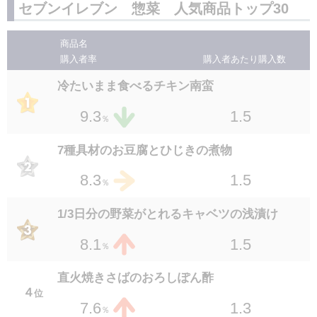
1.5
1.9
セブンイレブン 惣菜 人気商品トップ30
％
１４
位
1.3
3.3
％
冷製仕立ての揚げささみのレモンソース和え
商品名
２８
位
購入者率
購入者あたり
購入数
豚タン塩レモンと豆もやしナムル
1.3
1.9
％
１５
位
冷たいまま食べるチキン南蛮
1.2
3.2
％
セブンプレミアム おだし染みるおでん 1人前
1.5
9.3
２８
位
％
セブンプレミアム とろっと卵黄の半熟煮たま
1.2
1.9
％
ご 2個入
7種具材のお豆腐とひじきの煮物
１５
位
1.5
3.2
1.5
8.3
％
％
旨辛ラー油だれのとろっと煮たまご
1/3日分の野菜がとれるキャベツの浅漬け
１７
位
1.2
3.0
1.5
8.1
％
％
セブンプレミアム とろっとゆでたまご 1個
直火焼きさばのおろしぽん酢
１７
位
４
位
1.4
3.0
1.3
7.6
％
％