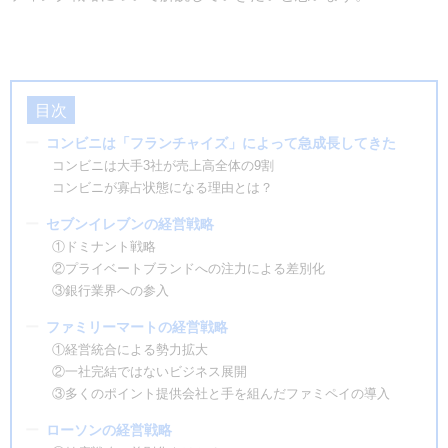
目次
コンビニは「フランチャイズ」によって急成長してきた
コンビニは大手3社が売上高全体の9割
コンビニが寡占状態になる理由とは？
セブンイレブンの経営戦略
①ドミナント戦略
②プライベートブランドへの注力による差別化
③銀行業界への参入
ファミリーマートの経営戦略
①経営統合による勢力拡大
②一社完結ではないビジネス展開
③多くのポイント提供会社と手を組んだファミペイの導入
ローソンの経営戦略