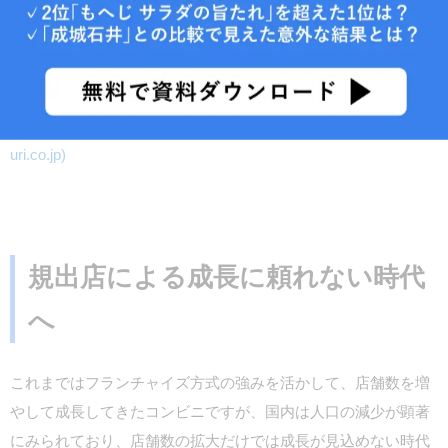
国内のコンビニの店舗数は頭打ちと言われており、コロナの影
響もあり売り上げも大きく下がってしまっています。これから
の時代に、どう対応していくべきなのでしょうか。
コンビニ売り上げ頭打ち、来店客数もコロナ禍前より１０％超
減…各社「家飲み」狙った品ぞろえ : 読売新聞オンライン (yomi
uri.co.jp)
規出店による成長に頼れない時代
へ
これまではフランチャイズ方式の強みを活かして、店舗数を増
やして成長してきたコンビニですが、国内は人口の減少が顕著
にみられており、店舗数の拡大だけでは成長が見込めない時代